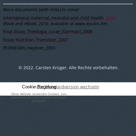
More documents (with links) to come!
International maternal, neonatal and child health
_2010
(Book and eBook, 2010, available at www.epubli.de)
Final Essay_Theologia_curae_(German)_2008
Essay Nutrition_Transition_2007
PEDNEORX_Haydom_2003
© 2022. Carsten Krüger. Alle Rechte vorbehalten.
Zur Standardversion wechseln
Cookie-Regelung
Diese Website verwendet Cookies, zum
Speichern von Informationen auf Ihrem
Computer.
Stimmen Sie dem zu?